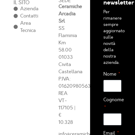
SEDE
newsletter
IL SITO
Ceramiche
Azienda
Per
Arcadia
Contatti
rimanere
Srl
Area
sempre
SS
Tecnica
aggiornato
Flaminia
sulle
Km
novità
58.00
della
nostra
01033
azienda.
Civita
Castellana
Nome
P.IVA:
01620980563
REA
Cognome
VT-
117105
|
€
10.328
Email
info@ceramichearcadia.com