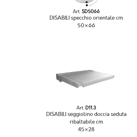
Art.
SD5066
DISABILI specchio orientale cm
50×66
Art.
D11.3
DISABILI seggiolino doccia seduta
ribaltabile cm
45×28