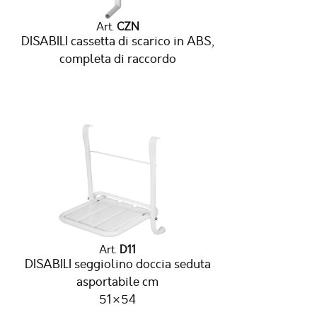
Art.
CZN
DISABILI cassetta di scarico in ABS,
completa di raccordo
Art.
D11
DISABILI seggiolino doccia seduta
asportabile cm
51×54