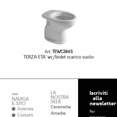
Art.
TEWC386S
TERZA ETA’ wc/bidet scarico suolo
Iscriviti
LA
NOSTRA
alla
NAVIGA
SEDE
newsletter
IL SITO
Ceramiche
Azienda
Per
Arcadia
Contatti