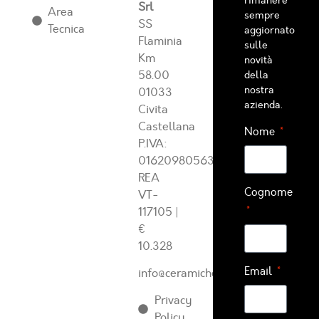
rimanere
Srl
Area
sempre
SS
Tecnica
aggiornato
Flaminia
sulle
Km
novità
58.00
della
nostra
01033
azienda.
Civita
Castellana
Nome
P.IVA:
01620980563
REA
Cognome
VT-
117105
|
€
10.328
Email
info@ceramichearcadia.com
Privacy
Policy