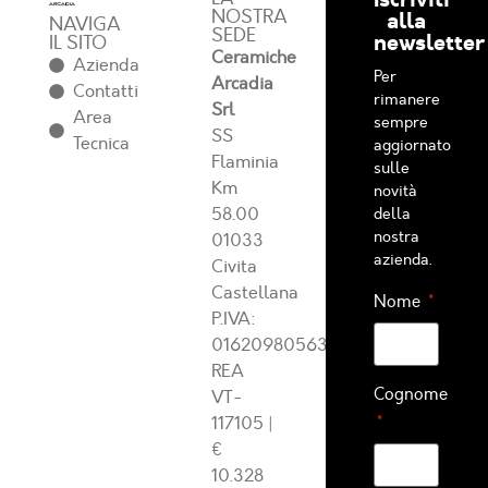
NOSTRA
alla
NAVIGA
SEDE
newsletter
IL SITO
Ceramiche
Azienda
Per
Arcadia
Contatti
rimanere
Srl
Area
sempre
SS
Tecnica
aggiornato
Flaminia
sulle
Km
novità
58.00
della
nostra
01033
azienda.
Civita
Castellana
Nome
P.IVA:
01620980563
REA
Cognome
VT-
117105
|
€
10.328