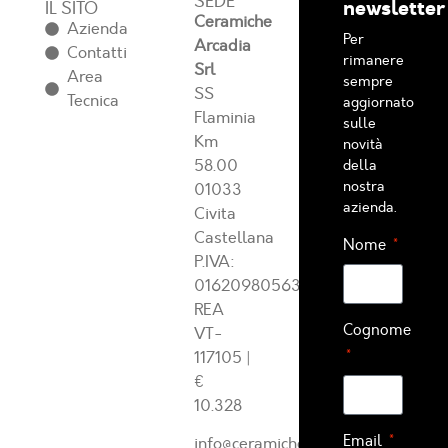
SEDE
newsletter
IL SITO
Ceramiche
Azienda
Per
Arcadia
Contatti
rimanere
Srl
Area
sempre
SS
Tecnica
aggiornato
Flaminia
sulle
Km
novità
58.00
della
nostra
01033
azienda.
Civita
Castellana
Nome
P.IVA:
01620980563
REA
Cognome
VT-
117105
|
€
10.328
Email
info@ceramichearcadia.com