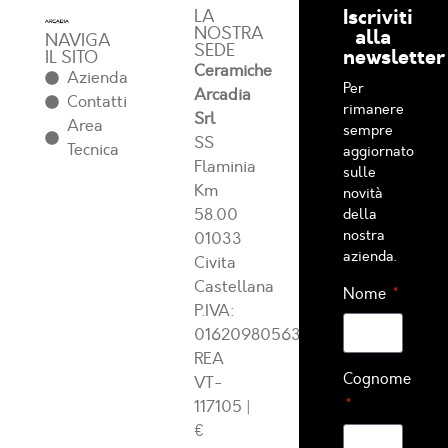
Iscriviti
LA
NOSTRA
alla
NAVIGA
SEDE
newsletter
IL SITO
Ceramiche
Azienda
Per
Arcadia
Contatti
rimanere
Srl
Area
sempre
SS
Tecnica
aggiornato
Flaminia
sulle
Km
novità
58.00
della
nostra
01033
azienda.
Civita
Castellana
Nome
P.IVA:
01620980563
REA
Cognome
VT-
117105
|
€