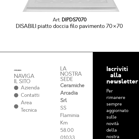
Art.
DIPDS7070
DISABILI piatto doccia filo pavimento 70×70
Iscriviti
LA
NOSTRA
alla
NAVIGA
SEDE
newsletter
IL SITO
Ceramiche
Azienda
Per
Arcadia
Contatti
rimanere
Srl
Area
sempre
SS
Tecnica
aggiornato
Flaminia
sulle
Km
novità
58.00
della
nostra
01033