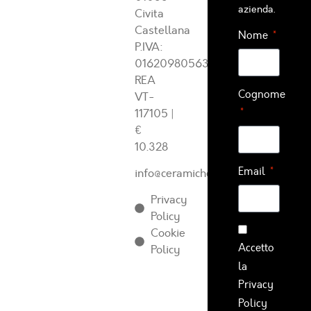
azienda.
Civita
Castellana
Nome
P.IVA:
01620980563
REA
Cognome
VT-
117105
|
€
10.328
Email
info@ceramichearcadia.com
Privacy
Policy
Cookie
Accetto
Policy
la
Privacy
Policy