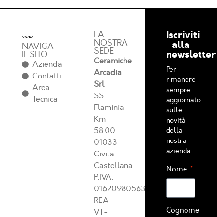
Iscriviti
LA
NOSTRA
alla
NAVIGA
SEDE
newsletter
IL SITO
Ceramiche
Azienda
Per
Arcadia
Contatti
rimanere
Srl
Area
sempre
SS
Tecnica
aggiornato
Flaminia
sulle
Km
novità
58.00
della
nostra
01033
azienda.
Civita
Castellana
Nome
P.IVA:
01620980563
REA
Cognome
VT-