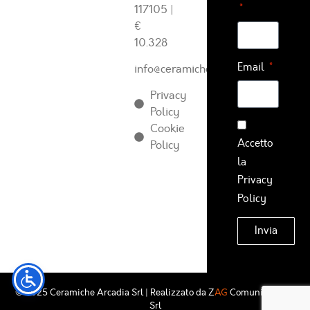
117105
|
€
10.328
Email
info@ceramichearcadia.com
Privacy
Policy
Cookie
Accetto
Policy
la
Privacy
Policy
Invia
© 2025 Ceramiche Arcadia Srl | Realizzato da
Z
AG
Comunicazione
Srl