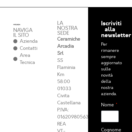
Iscriviti
LA
NOSTRA
alla
NAVIGA
SEDE
newsletter
IL SITO
Ceramiche
Azienda
Per
Arcadia
Contatti
rimanere
Srl
Area
sempre
SS
Tecnica
aggiornato
Flaminia
sulle
Km
novità
58.00
della
nostra
01033
azienda.
Civita
Castellana
Nome
P.IVA:
01620980563
REA
Cognome
VT-