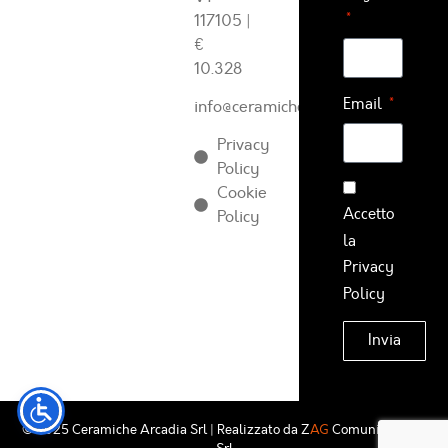
117105
|
€
10.328
Email
info@ceramichearcadia.com
Privacy
Policy
Cookie
Accetto
Policy
la
Privacy
Policy
Invia
© 2025 Ceramiche Arcadia Srl | Realizzato da
Z
AG
Comunicazione