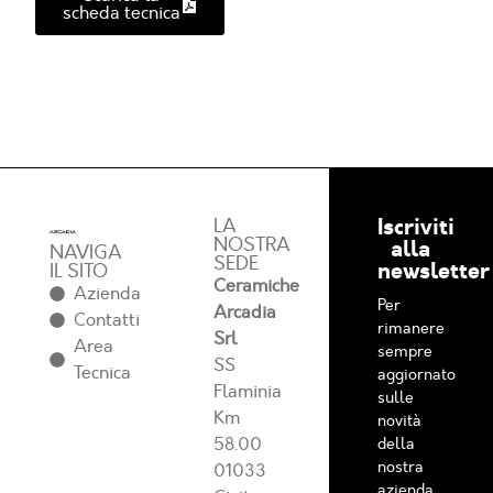
scheda tecnica
Iscriviti
LA
NOSTRA
alla
NAVIGA
SEDE
newsletter
IL SITO
Ceramiche
Azienda
Per
Arcadia
Contatti
rimanere
Srl
Area
sempre
SS
Tecnica
aggiornato
Flaminia
sulle
Km
novità
58.00
della
nostra
01033
azienda.