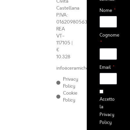
Civita
Castellana
Nome
P.IVA:
01620980563
REA
Cognome
VT-
117105
|
€
10.328
Email
info@ceramichearcadia.com
Privacy
Policy
Cookie
Accetto
Policy
la
Privacy
Policy