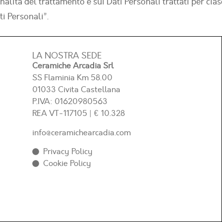
nalità del trattamento e sui Dati Personali trattati per cias
ti Personali”.
LA NOSTRA SEDE
Ceramiche Arcadia Srl
SS Flaminia Km 58.00
01033 Civita Castellana
P.IVA: 01620980563
REA
VT-117105
| € 10.328
info@ceramichearcadia.com
Privacy Policy
Cookie Policy