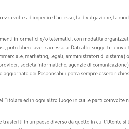
urezza volte ad impedire l’accesso, la divulgazione, la mod
umenti informatici e/o telematici, con modalità organizzat
 casi, potrebbero avere accesso ai Dati altri soggetti coinvo
erciale, marketing, legali, amministratori di sistema) ov
ing provider, società informatiche, agenzie di comunicazion
co aggiornato dei Responsabili potrà sempre essere richies
el Titolare ed in ogni altro luogo in cui le parti coinvolte 
 trasferiti in un paese diverso da quello in cui l’Utente si 