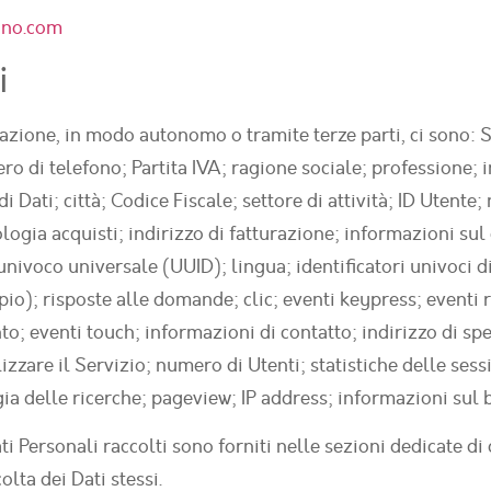
gno.com
i
cazione, in modo autonomo o tramite terze parti, ci sono: S
 di telefono; Partita IVA; ragione sociale; professione; i
di Dati; città; Codice Fiscale; settore di attività; ID Uten
ia acquisti; indirizzo di fatturazione; informazioni sul d
o univoco universale (UUID); lingua; identificatori univoci d
pio); risposte alle domande; clic; eventi keypress; eventi
to; eventi touch; informazioni di contatto; indirizzo di s
zzare il Servizio; numero di Utenti; statistiche delle sessio
ia delle ricerche; pageview; IP address; informazioni sul 
ti Personali raccolti sono forniti nelle sezioni dedicate di
olta dei Dati stessi.