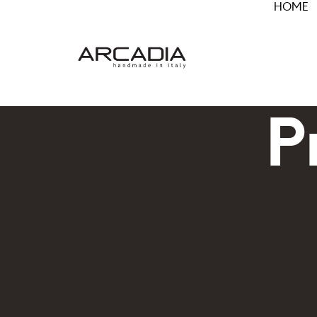
HOME
P