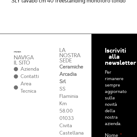
SLY lavabo cm 40 freestanding monoforo tondo
Iscriviti
LA
NOSTRA
alla
NAVIGA
SEDE
newsletter
IL SITO
Ceramiche
Azienda
Per
Arcadia
Contatti
rimanere
Srl
Area
sempre
SS
Tecnica
aggiornato
Flaminia
sulle
Km
novità
58.00
della
nostra
01033
azienda.
Civita
Castellana
Nome