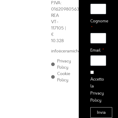
P.IVA:
01620980563
REA
Cognome
VT-
117105
|
€
10.328
Email
info@ceramichearcadia.com
Privacy
Policy
Cookie
Accetto
Policy
la
Privacy
Policy
Invia