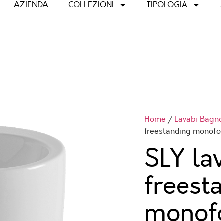
AZIENDA
COLLEZIONI
TIPOLOGIA
Home
/
Lavabi Bagn
freestanding monofo
SLY la
freest
monof