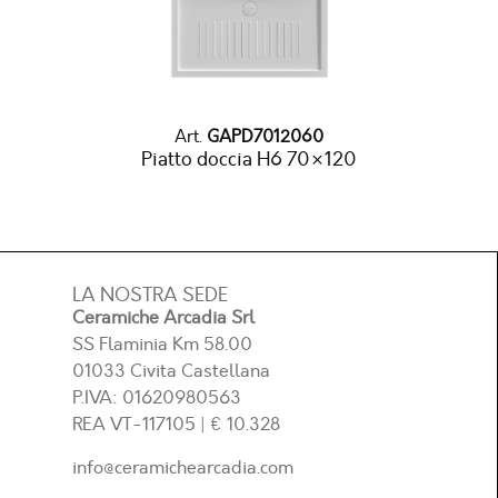
Art.
GAPD7012060
Piatto doccia H6 70×120
LA NOSTRA SEDE
Ceramiche Arcadia Srl
SS Flaminia Km 58.00
01033 Civita Castellana
P.IVA: 01620980563
REA
VT-117105
| € 10.328
info@ceramichearcadia.com