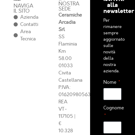
NOSTRA
alla
NAVIGA
SEDE
newsletter
IL SITO
Ceramiche
Azienda
Per
Arcadia
Contatti
rimanere
Srl
Area
sempre
SS
Tecnica
aggiornato
Flaminia
sulle
Km
novità
58.00
della
nostra
01033
azienda.
Civita
Castellana
Nome
P.IVA:
01620980563
REA
Cognome
VT-
117105
|
€
10.328