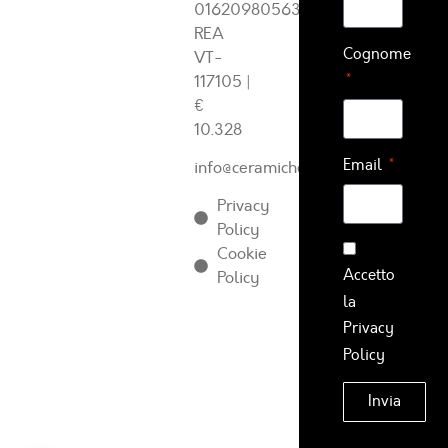
01620980563
REA
Cognome
VT-
117105
|
€
10.328
Email
info@ceramichearcadia.com
Privacy
Policy
Cookie
Accetto
Policy
la
Privacy
Policy
Invia