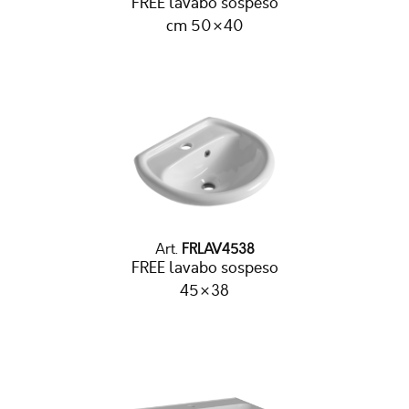
FREE lavabo sospeso
cm 50×40
Art.
FRLAV4538
FREE lavabo sospeso
45×38