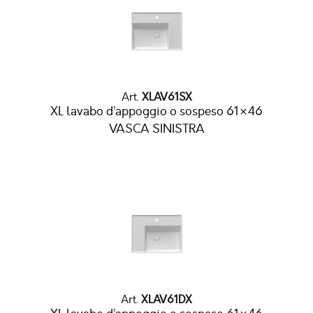
Art.
XLAV61SX
XL lavabo d’appoggio o sospeso 61×46
VASCA SINISTRA
Art.
XLAV61DX