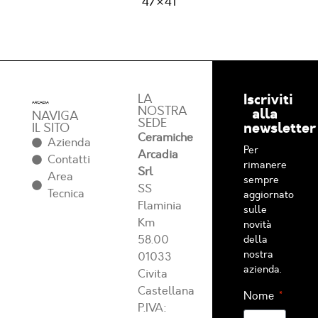
47×41
Iscriviti
LA
NOSTRA
alla
NAVIGA
SEDE
newsletter
IL SITO
Ceramiche
Azienda
Per
Arcadia
Contatti
rimanere
Srl
Area
sempre
SS
Tecnica
aggiornato
Flaminia
sulle
Km
novità
58.00
della
nostra
01033
azienda.
Civita
Castellana
Nome
P.IVA: