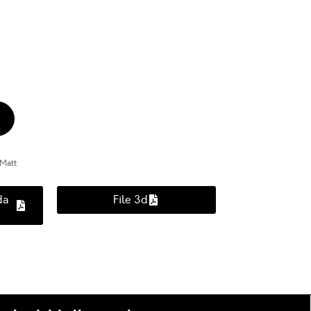
Matt
da
File 3d