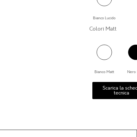
Bianco Lucido
Colori Matt
Bianco Matt
Nero 
Scarica la sche
tecnica