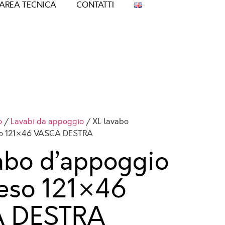
AREA TECNICA
CONTATTI
o
/
Lavabi da appoggio
/ XL lavabo
so 121×46 VASCA DESTRA
abo d’appoggio
eso 121×46
 DESTRA