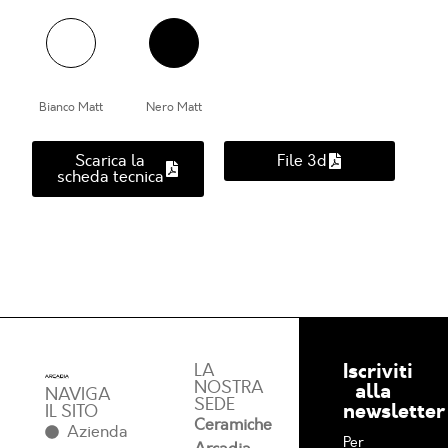
Bianco Matt
Nero Matt
Scarica la
File 3d
scheda tecnica
Iscriviti
LA
NOSTRA
alla
NAVIGA
SEDE
newsletter
IL SITO
Ceramiche
Azienda
Per