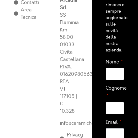
Arcadia
Contatti
rimanere
Srl
Area
sempre
SS
Tecnica
aggiornato
Flaminia
sulle
Km
novità
58.00
della
nostra
01033
azienda.
Civita
Castellana
Nome
P.IVA:
01620980563
REA
Cognome
VT-
117105
|
€
10.328
Email
info@ceramichearcadia.com
Privacy