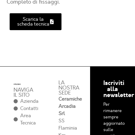
Completo di fissaggi.
Scarica la
scheda tecnica
Iscriviti
LA
NOSTRA
alla
NAVIGA
SEDE
newsletter
IL SITO
Ceramiche
Azienda
Per
Arcadia
Contatti
rimanere
Srl
Area
sempre
SS
Tecnica
aggiornato
Flaminia
sulle