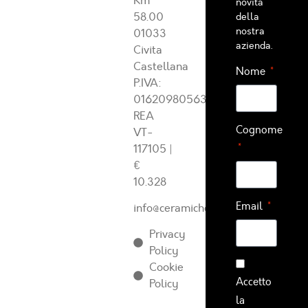
Km
novità
58.00
della
nostra
01033
azienda.
Civita
Castellana
Nome
P.IVA:
01620980563
REA
Cognome
VT-
117105
|
€
10.328
Email
info@ceramichearcadia.com
Privacy
Policy
Cookie
Accetto
Policy
la