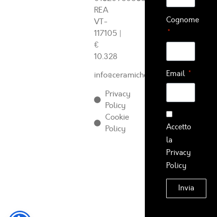
REA
Cognome
VT-
117105
|
€
10.328
Email
info@ceramichearcadia.com
Privacy
Policy
Cookie
Accetto
Policy
la
Privacy
Policy
Invia