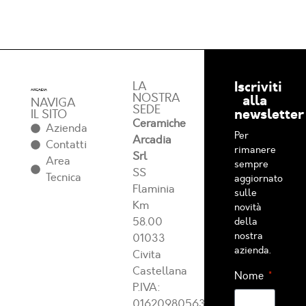
Iscriviti
LA
NOSTRA
alla
NAVIGA
SEDE
newsletter
IL SITO
Ceramiche
Azienda
Per
Arcadia
Contatti
rimanere
Srl
Area
sempre
SS
Tecnica
aggiornato
Flaminia
sulle
Km
novità
58.00
della
nostra
01033
azienda.
Civita
Castellana
Nome
P.IVA:
01620980563