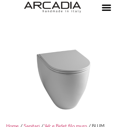
Home
/
Sanitari
/
Wc e Bidet filo muro
/ BLUM