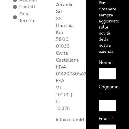
Azienda
Per
Arcadia
Contatti
rimanere
Srl
Area
sempre
SS
Tecnica
aggiornato
Flaminia
sulle
Km
novità
58.00
della
nostra
01033
azienda.
Civita
Castellana
Nome
P.IVA:
01620980563
REA
Cognome
VT-
117105
|
€
10.328
Email
info@ceramichearcadia.com