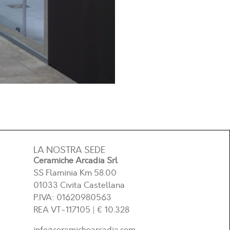
LA NOSTRA SEDE
Ceramiche Arcadia Srl
SS Flaminia Km 58.00
01033 Civita Castellana
P.IVA: 01620980563
REA
VT-117105
| € 10.328
info@ceramichearcadia.com