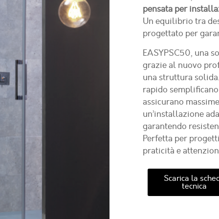
pensata per installa
Un equilibrio tra d
progettato per garant
EASYPSC50
, una s
grazie al nuovo prof
una struttura solida
rapido semplificano 
assicurano massime p
un’installazione ada
garantendo resistenz
Perfetta per proget
praticità e attenzion
Scarica la sche
tecnica