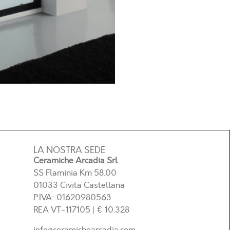
LA NOSTRA SEDE
Ceramiche Arcadia Srl
SS Flaminia Km 58.00
01033 Civita Castellana
P.IVA: 01620980563
REA
VT-117105
| € 10.328
info@ceramichearcadia.com