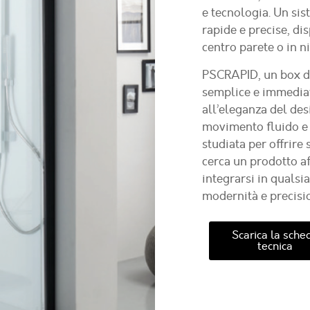
e tecnologia. Un sis
rapide e precise, di
centro parete o in ni
PSCRAPID
, un box 
semplice e immediato
all’eleganza del des
movimento fluido e s
studiata per offrire 
cerca un prodotto af
integrarsi in qualsi
modernità e precisi
Scarica la sche
tecnica