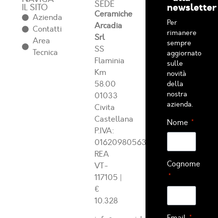
SEDE
newsletter
IL SITO
Ceramiche
Azienda
Per
Arcadia
Contatti
rimanere
Srl
Area
sempre
SS
Tecnica
aggiornato
Flaminia
sulle
Km
novità
58.00
della
nostra
01033
azienda.
Civita
Castellana
Nome
P.IVA:
01620980563
REA
Cognome
VT-
117105
|
€
10.328