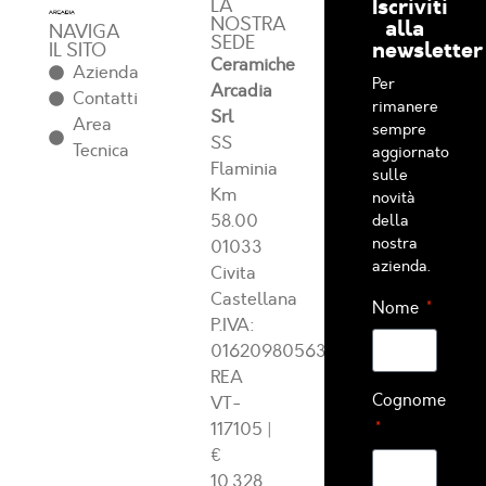
Iscriviti
LA
NOSTRA
alla
NAVIGA
SEDE
newsletter
IL SITO
Ceramiche
Azienda
Per
Arcadia
Contatti
rimanere
Srl
Area
sempre
SS
Tecnica
aggiornato
Flaminia
sulle
Km
novità
58.00
della
nostra
01033
azienda.
Civita
Castellana
Nome
P.IVA:
01620980563
REA
Cognome
VT-
117105
|
€
10.328