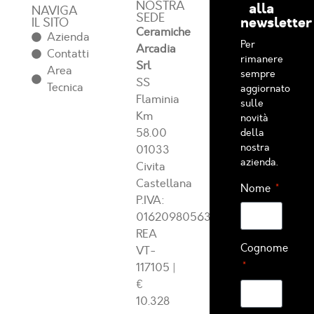
NOSTRA
alla
NAVIGA
SEDE
newsletter
IL SITO
Ceramiche
Azienda
Per
Arcadia
Contatti
rimanere
Srl
Area
sempre
SS
Tecnica
aggiornato
Flaminia
sulle
Km
novità
58.00
della
nostra
01033
azienda.
Civita
Castellana
Nome
P.IVA:
01620980563
REA
Cognome
VT-
117105
|
€
10.328