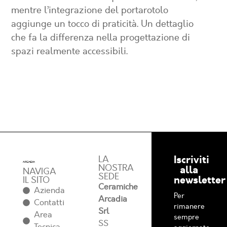
mentre l’integrazione del portarotolo
aggiunge un tocco di praticità. Un dettaglio
che fa la differenza nella progettazione di
spazi realmente accessibili.
Iscriviti
LA
NOSTRA
alla
NAVIGA
SEDE
newsletter
IL SITO
Ceramiche
Azienda
Per
Arcadia
Contatti
rimanere
Srl
Area
sempre
SS
Tecnica