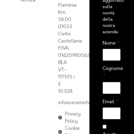
aggiornato
Flaminia
sulle
Km
novità
58.00
della
nostra
01033
azienda.
Civita
Castellana
Nome
P.IVA:
01620980563
REA
Cognome
VT-
117105
|
€
10.328
Email
info@ceramichearcadia.com
Privacy
Policy
Cookie