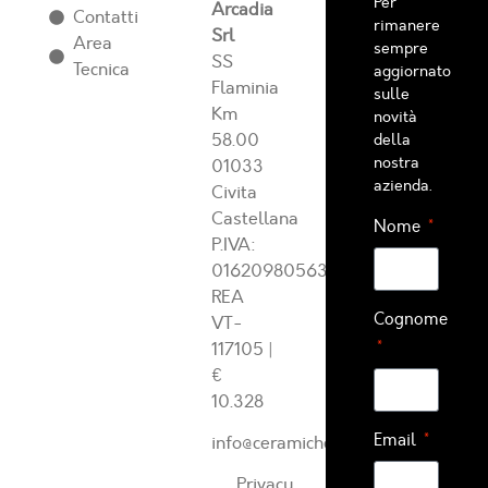
Per
Arcadia
Contatti
rimanere
Srl
Area
sempre
SS
Tecnica
aggiornato
Flaminia
sulle
Km
novità
58.00
della
nostra
01033
azienda.
Civita
Castellana
Nome
P.IVA:
01620980563
REA
Cognome
VT-
117105
|
€
10.328
Email
info@ceramichearcadia.com
Privacy