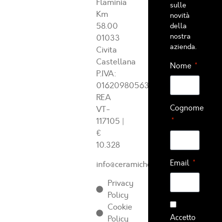
Flaminia
sulle
Km
novità
58.00
della
nostra
01033
azienda.
Civita
Castellana
Nome
P.IVA:
01620980563
REA
Cognome
VT-
117105
|
€
10.328
Email
info@ceramichearcadia.com
Privacy
Policy
Cookie
Accetto
Policy