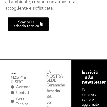
all’ambiente, creando un’atmosfera
accogliente e sofisticata.
Scarica la
scheda tecnica
Iscriviti
LA
NOSTRA
alla
NAVIGA
SEDE
newsletter
IL SITO
Ceramiche
Azienda
Per
Arcadia
Contatti
rimanere
Srl
Area
sempre
SS
Tecnica
aggiornato