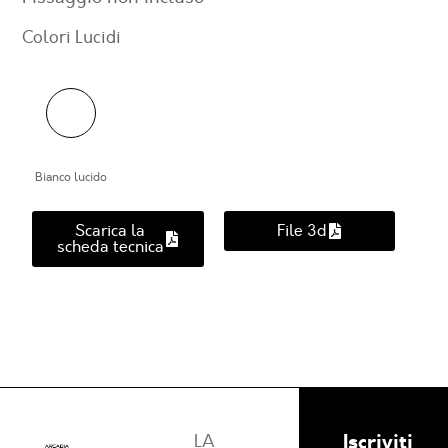
Colori Lucidi
Bianco lucido
Scarica la
File 3d
scheda tecnica
Iscriviti
LA