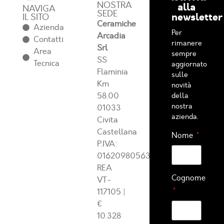
NOSTRA
alla
NAVIGA
SEDE
newsletter
IL SITO
Ceramiche
Azienda
Per
Arcadia
Contatti
rimanere
Srl
Area
sempre
SS
Tecnica
aggiornato
Flaminia
sulle
Km
novità
58.00
della
nostra
01033
azienda.
Civita
Castellana
Nome
P.IVA:
01620980563
REA
Cognome
VT-
117105
|
€
10.328