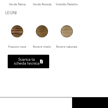
Verde Patina
Verde Reseda
Violetto Pastello
LEGNI
Frassino noce
Rovere miele
Rovere naturale
Scarica la
scheda tecnica