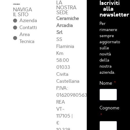
Iscriviti
LA
NOSTRA
alla
NAVIGA
SEDE
newsletter
IL SITO
Ceramiche
Azienda
Per
Arcadia
Contatti
rimanere
Srl
Area
sempre
SS
Tecnica
aggiornato
Flaminia
sulle
Km
novità
58.00
della
nostra
01033
azienda.
Civita
Castellana
Nome
P.IVA:
01620980563
REA
Cognome
VT-
117105
|
€
10.328