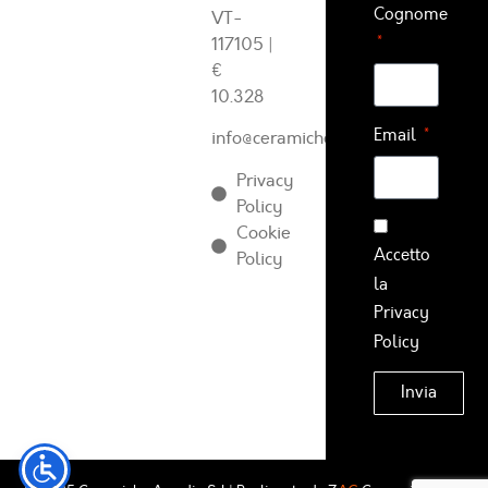
Cognome
VT-
117105
|
€
10.328
Email
info@ceramichearcadia.com
Privacy
Policy
Cookie
Accetto
Policy
la
Privacy
Policy
Invia