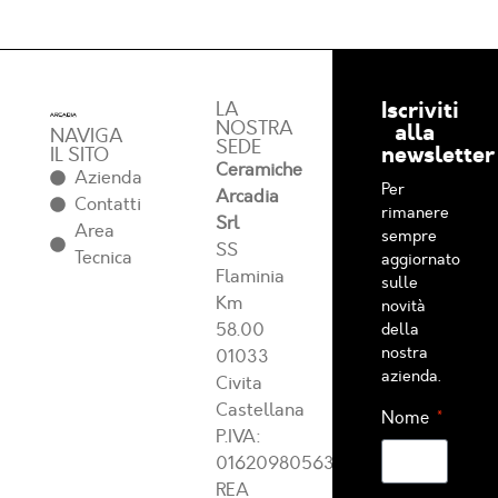
Iscriviti
LA
NOSTRA
alla
NAVIGA
SEDE
newsletter
IL SITO
Ceramiche
Azienda
Per
Arcadia
Contatti
rimanere
Srl
Area
sempre
SS
Tecnica
aggiornato
Flaminia
sulle
Km
novità
58.00
della
nostra
01033
azienda.
Civita
Castellana
Nome
P.IVA:
01620980563
REA