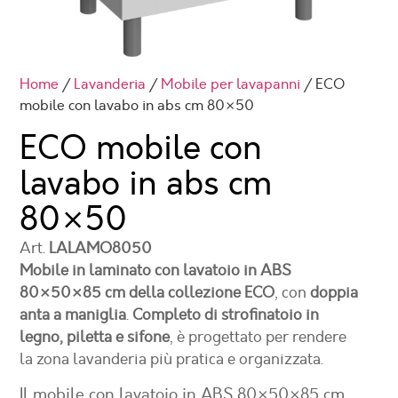
Home
/
Lavanderia
/
Mobile per lavapanni
/ ECO
mobile con lavabo in abs cm 80×50
ECO mobile con
lavabo in abs cm
80×50
Art.
LALAMO8050
Mobile in laminato con lavatoio in ABS
80×50×85 cm della collezione ECO
, con
doppia
anta a maniglia
.
Completo di strofinatoio in
legno, piletta e sifone
, è progettato per rendere
la zona lavanderia più pratica e organizzata.
Il mobile con lavatoio in ABS 80×50×85 cm