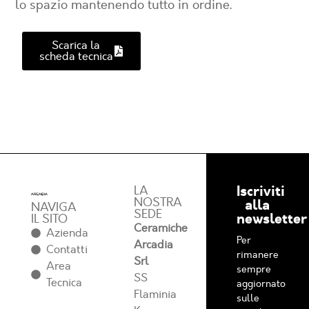
lo spazio mantenendo tutto in ordine.
Scarica la
scheda tecnica
Iscriviti
LA
NOSTRA
alla
NAVIGA
SEDE
newsletter
IL SITO
Ceramiche
Azienda
Per
Arcadia
Contatti
rimanere
Srl
Area
sempre
SS
Tecnica
aggiornato
Flaminia
sulle