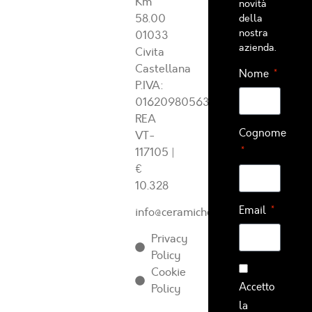
Km
novità
58.00
della
nostra
01033
azienda.
Civita
Castellana
Nome
P.IVA:
01620980563
REA
Cognome
VT-
117105
|
€
10.328
Email
info@ceramichearcadia.com
Privacy
Policy
Cookie
Accetto
Policy
la