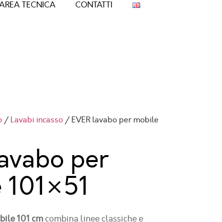
AREA TECNICA
CONTATTI
o
/
Lavabi incasso
/ EVER lavabo per mobile
avabo per
e
101×51
bile 101 cm
combina linee classiche e