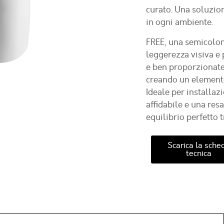
curato. Una soluzio
in ogni ambiente.
FREE
, una semicolon
leggerezza visiva e 
e ben proporzionate 
creando un elemento
Ideale per installaz
affidabile e una res
equilibrio perfetto t
Scarica la sche
tecnica