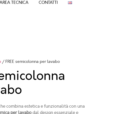
AREA TECNICA
CONTATTI
o
/ FREE semicolonna per lavabo
emicolonna
vabo
 che combina estetica e funzionalità con una
amica per lavabo
dal design essenziale e