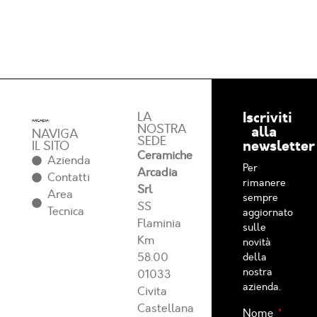
Iscriviti
LA
NOSTRA
alla
NAVIGA
SEDE
newsletter
IL SITO
Ceramiche
Azienda
Per
Arcadia
Contatti
rimanere
Srl
Area
sempre
SS
Tecnica
aggiornato
Flaminia
sulle
Km
novità
58.00
della
nostra
01033
azienda.
Civita
Castellana
Nome