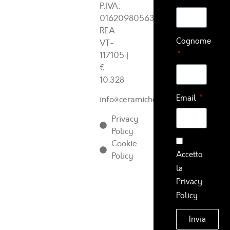
P.IVA:
01620980563
REA
Cognome
VT-
117105
|
€
10.328
Email
info@ceramichearcadia.com
Privacy
Policy
Cookie
Accetto
Policy
la
Privacy
Policy
Invia