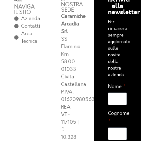
NOSTRA
alla
NAVIGA
SEDE
newsletter
IL SITO
Ceramiche
Azienda
Per
Arcadia
Contatti
rimanere
Srl
Area
sempre
SS
Tecnica
aggiornato
Flaminia
sulle
Km
novità
58.00
della
nostra
01033
azienda.
Civita
Castellana
Nome
P.IVA:
01620980563
REA
Cognome
VT-
117105
|
€
10.328