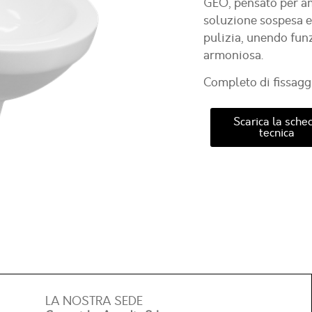
GEO, pensato per am
soluzione sospesa es
pulizia, unendo funz
armoniosa.
Completo di fissaggi
Scarica la sche
tecnica
LA NOSTRA SEDE