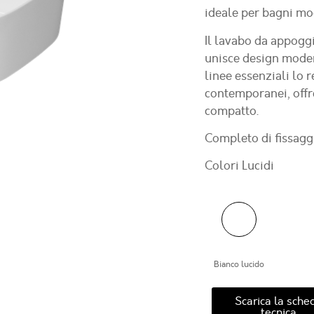
ideale per bagni mo
Il lavabo da appog
unisce design moder
linee essenziali lo
contemporanei, offre
compatto.
Completo di fissaggi
Colori Lucidi
Bianco lucido
Scarica la sche
tecnica