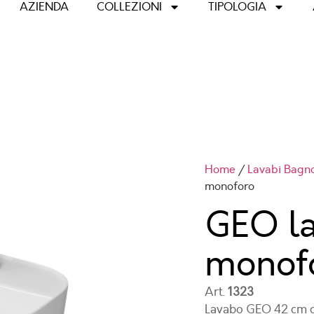
AZIENDA
COLLEZIONI
TIPOLOGIA
Home
/
Lavabi Bagn
monoforo
GEO l
monof
Art.
1323
Lavabo GEO 42 cm q