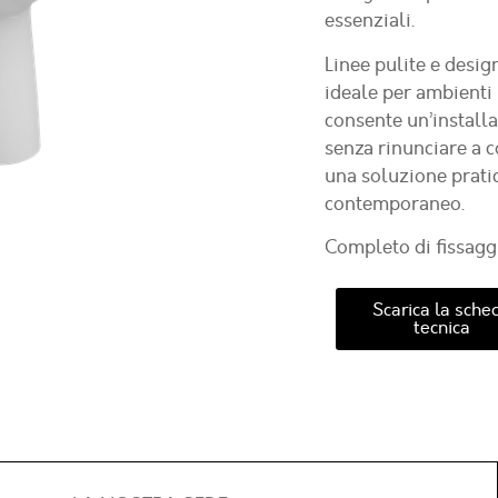
essenziali.
Linee pulite e desi
ideale per ambienti
consente un’install
senza rinunciare a c
una soluzione pratic
contemporaneo.
Completo di fissaggi
Scarica la sche
tecnica