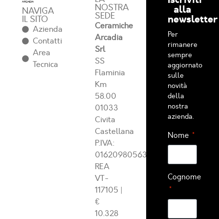
NOSTRA
alla
NAVIGA
SEDE
newsletter
IL SITO
Ceramiche
Azienda
Per
Arcadia
Contatti
rimanere
Srl
Area
sempre
SS
Tecnica
aggiornato
Flaminia
sulle
Km
novità
58.00
della
nostra
01033
azienda.
Civita
Castellana
Nome
P.IVA:
01620980563
REA
Cognome
VT-
117105
|
€
10.328