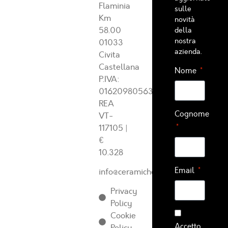
Flaminia
sulle
Km
novità
58.00
della
nostra
01033
azienda.
Civita
Castellana
Nome
P.IVA:
01620980563
REA
Cognome
VT-
117105
|
€
10.328
Email
info@ceramichearcadia.com
Privacy
Policy
Cookie
Accetto