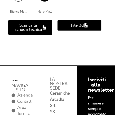
Bianco Matt
Nero Matt
Scarica la
File 3d
scheda tecnica
Iscriviti
LA
NOSTRA
alla
NAVIGA
SEDE
newsletter
IL SITO
Ceramiche
Azienda
Per
Arcadia
Contatti
rimanere
Srl
Area
sempre
SS
Tecnica
aggiornato