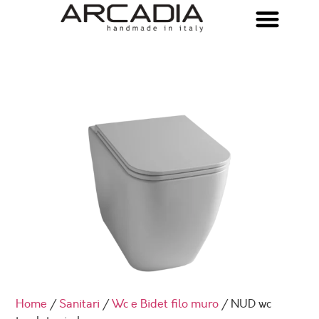
Home
/
Sanitari
/
Wc e Bidet filo muro
/ NUD wc