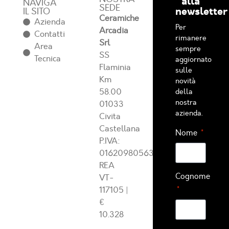
alla
NAVIGA
SEDE
newsletter
IL SITO
Ceramiche
Azienda
Per
Arcadia
Contatti
rimanere
Srl
Area
sempre
SS
Tecnica
aggiornato
Flaminia
sulle
Km
novità
58.00
della
nostra
01033
azienda.
Civita
Castellana
Nome
P.IVA:
01620980563
REA
Cognome
VT-
117105
|
€
10.328