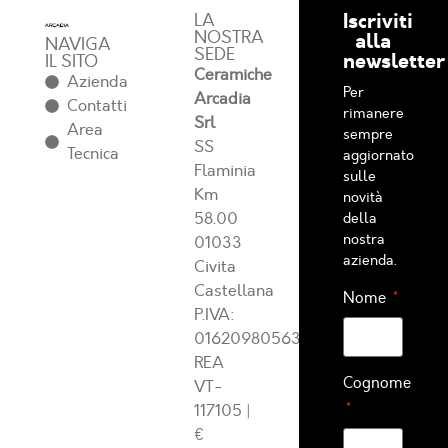
Iscriviti
LA
NOSTRA
alla
NAVIGA
SEDE
newsletter
IL SITO
Ceramiche
Azienda
Per
Arcadia
Contatti
rimanere
Srl
Area
sempre
SS
Tecnica
aggiornato
Flaminia
sulle
Km
novità
58.00
della
nostra
01033
azienda.
Civita
Castellana
Nome
P.IVA:
01620980563
REA
Cognome
VT-
117105
|
€