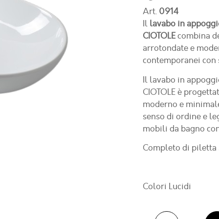
Art.
0914
Il
lavabo in appoggi
CIOTOLE
combina des
arrotondate e moder
contemporanei con s
Il
lavabo in appoggi
CIOTOLE
è progettat
moderno e minimal
senso di ordine e l
mobili da bagno co
Completo di piletta 
Colori Lucidi