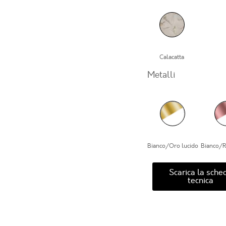
Calacatta
Metalli
Bianco/Oro lucido
Bianco/R
Scarica la sche
tecnica