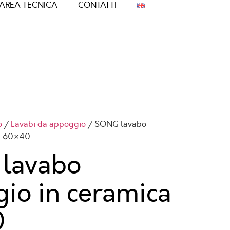
AREA TECNICA
CONTATTI
o
/
Lavabi da appoggio
/ SONG lavabo
ca 60×40
lavabo
io in ceramica
0