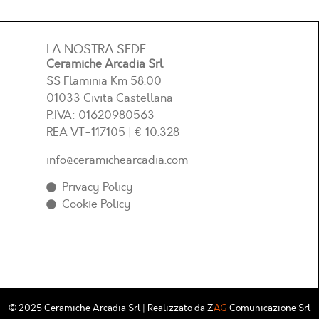
LA NOSTRA SEDE
Ceramiche Arcadia Srl
SS Flaminia Km 58.00
01033 Civita Castellana
P.IVA: 01620980563
REA
VT-117105
| € 10.328
info@ceramichearcadia.com
Privacy Policy
Cookie Policy
© 2025 Ceramiche Arcadia Srl | Realizzato da
Z
AG
Comunicazione Srl