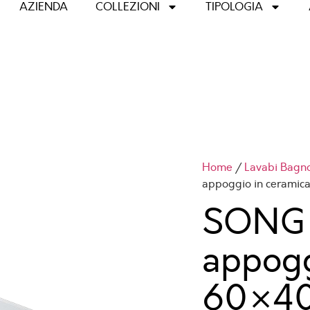
AZIENDA
COLLEZIONI
TIPOLOGIA
Home
/
Lavabi Bagn
appoggio in cerami
SONG 
appogg
60×4