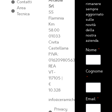
Arcadia
Contatti
rimanere
Srl
Area
sempre
SS
Tecnica
aggiornato
Flaminia
sulle
Km
novità
58.00
della
nostra
01033
azienda.
Civita
Castellana
Nome
P.IVA:
01620980563
REA
Cognome
VT-
117105
|
€
10.328
Email
info@ceramichearcadia.com
Privacy