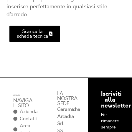
inserisce perfettamente in qualsiasi stile
d’arredo
Scarica la
scheda tecnica
Iscriviti
LA
NOSTRA
alla
NAVIGA
SEDE
newsletter
IL SITO
Ceramiche
Azienda
Per
Arcadia
Contatti
rimanere
Srl
Area
sempre
SS