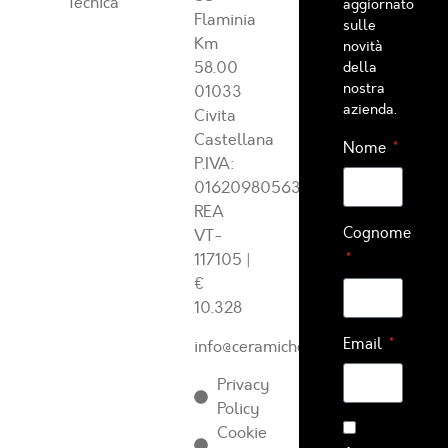
Tecnica
aggiornato
Flaminia
sulle
Km
novità
58.00
della
nostra
01033
azienda.
Civita
Castellana
Nome
P.IVA:
01620980563
REA
Cognome
VT-
117105
|
€
10.328
Email
info@ceramichearcadia.com
Privacy
Policy
Cookie