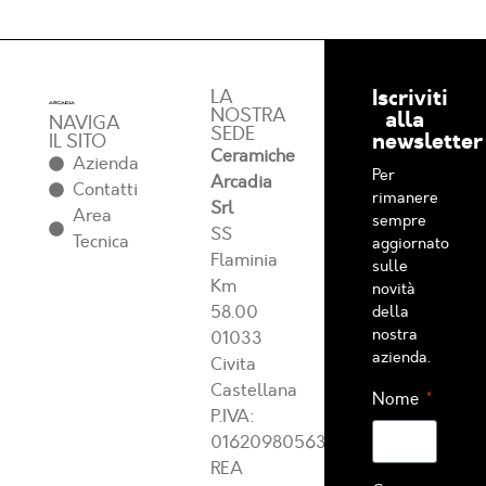
Iscriviti
LA
NOSTRA
alla
NAVIGA
SEDE
newsletter
IL SITO
Ceramiche
Azienda
Per
Arcadia
Contatti
rimanere
Srl
Area
sempre
SS
Tecnica
aggiornato
Flaminia
sulle
Km
novità
58.00
della
nostra
01033
azienda.
Civita
Castellana
Nome
P.IVA:
01620980563
REA