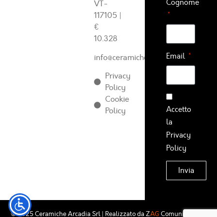
Cognome
VT-
117105
|
€
10.328
Email
info@ceramichearcadia.com
Privacy
Policy
Cookie
Accetto
Policy
la
Privacy
Policy
Invia
© 2025 Ceramiche Arcadia Srl | Realizzato da
Z
AG
Comunicazione