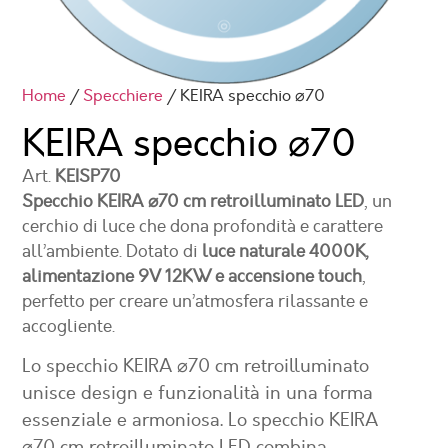
Home
/
Specchiere
/ KEIRA specchio ⌀70
KEIRA specchio
⌀70
Art.
KEISP70
Specchio KEIRA ⌀70 cm retroilluminato LED
, un
cerchio di luce che dona profondità e carattere
all’ambiente. Dotato di
luce naturale 4000K,
alimentazione 9V 12KW e accensione touch
,
perfetto per creare un’atmosfera rilassante e
accogliente.
Lo specchio KEIRA ⌀70 cm retroilluminato
unisce design e funzionalità in una forma
essenziale e armoniosa. Lo specchio KEIRA
⌀70 cm retroilluminato LED combina