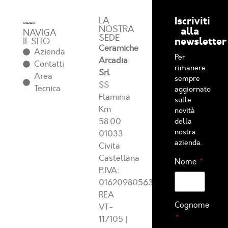
Iscriviti
LA
NOSTRA
alla
NAVIGA
SEDE
newsletter
IL SITO
Ceramiche
Azienda
Per
Arcadia
Contatti
rimanere
Srl
Area
sempre
SS
Tecnica
aggiornato
Flaminia
sulle
Km
novità
58.00
della
nostra
01033
azienda.
Civita
Castellana
Nome
P.IVA:
01620980563
REA
Cognome
VT-
117105
|