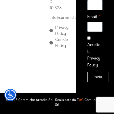
€
10.328
Email
info@ceramichearcadia.com
Privacy
Policy
Cookie
Accetto
Policy
la
Privacy
Policy
Invia
© 2025 Ceramiche Arcadia Srl | Realizzato da
Z
AG
Comunicazione
Srl