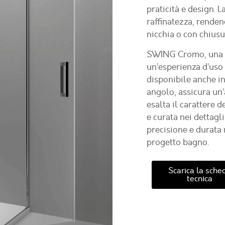
praticità e design. 
raffinatezza, renden
nicchia o con chiusu
SWING Cromo
, una
un’esperienza d’uso 
disponibile anche in
angolo, assicura un’
esalta il carattere 
e curata nei dettagl
precisione e durata 
progetto bagno.
Scarica la sche
tecnica