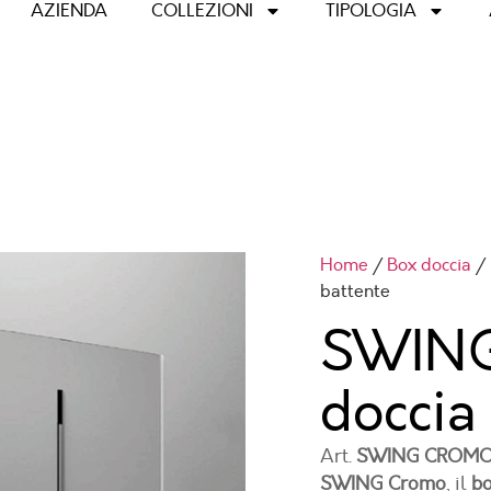
AZIENDA
COLLEZIONI
TIPOLOGIA
Home
/
Box doccia
/
battente
SWING
doccia
Art.
SWING CROM
SWING Cromo
, il
bo